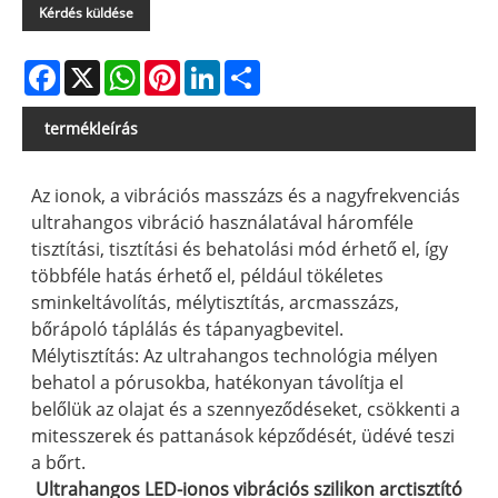
Kérdés küldése
Facebook
X
WhatsApp
Pinterest
LinkedIn
Share
termékleírás
Az ionok, a vibrációs masszázs és a nagyfrekvenciás
ultrahangos vibráció használatával háromféle
tisztítási, tisztítási és behatolási mód érhető el, így
többféle hatás érhető el, például tökéletes
sminkeltávolítás, mélytisztítás, arcmasszázs,
bőrápoló táplálás és tápanyagbevitel.
Mélytisztítás: Az ultrahangos technológia mélyen
behatol a pórusokba, hatékonyan távolítja el
belőlük az olajat és a szennyeződéseket, csökkenti a
mitesszerek és pattanások képződését, üdévé teszi
a bőrt. ‌
Ultrahangos LED-ionos vibrációs szilikon arctisztító