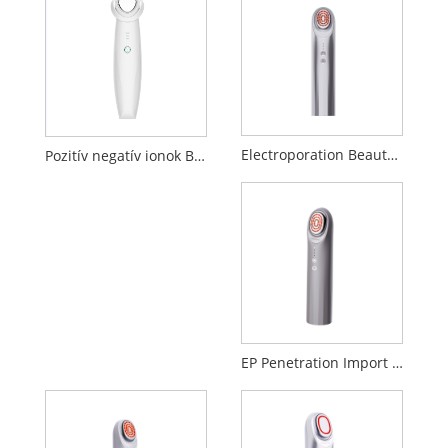
Electroporation Beauty Device
Pozitív negatív ionok Bevezetés Tisztító szépség készülék
EP Penetration Import Beauty Device