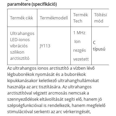
paramétere (specifikáció)
Termék
Töltési
Termék cikk
Termékmodell
Tech
mód
1 MHz
Ultrahangos
LED-ionos
Ion
C
vibrációs
JY113
típusú
rezgés
szilikon
arctisztító
vezetett
Az ultrahangos ionos arctisztító a vízben lévő
légbuborékok nyomását és a buborékok
kipukkanásakor keletkező ultrahanghullámokat
használja az arc tisztítására. Az ultrahangos
arctisztítóval végzett arcmosás nemcsak a
szennyeződések eltávolítását segíti elő, hanem jó
szépségfunkcióval is rendelkezik, hanem megfelelő
stimulációval serkenti az arc vérkeringését,