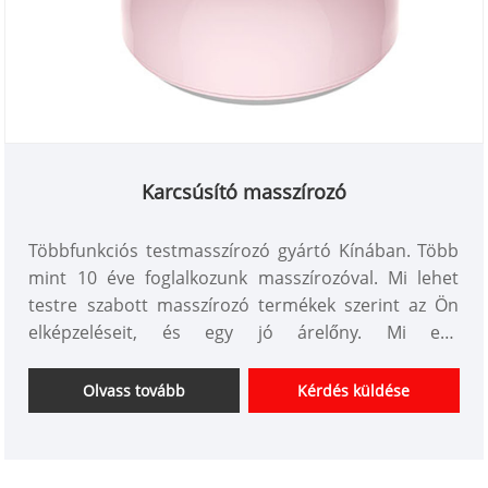
Karcsúsító masszírozó
Többfunkciós testmasszírozó gyártó Kínában. Több
mint 10 éve foglalkozunk masszírozóval. Mi lehet
testre szabott masszírozó termékek szerint az Ön
elképzeléseit, és egy jó árelőny. Mi egy
professzionális személyi masszírozó készülékek
beszállítói Kínában. Várjuk együttműködését.
Olvass tovább
Kérdés küldése