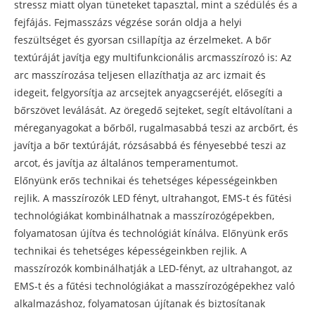
stressz miatt olyan tüneteket tapasztal, mint a szédülés és a
fejfájás. Fejmasszázs végzése során oldja a helyi
feszültséget és gyorsan csillapítja az érzelmeket. A bőr
textúráját javítja egy multifunkcionális arcmasszírozó is: Az
arc masszírozása teljesen ellazíthatja az arc izmait és
idegeit, felgyorsítja az arcsejtek anyagcseréjét, elősegíti a
bőrszövet leválását. Az öregedő sejteket, segít eltávolítani a
méreganyagokat a bőrből, rugalmasabbá teszi az arcbőrt, és
javítja a bőr textúráját, rózsásabbá és fényesebbé teszi az
arcot, és javítja az általános temperamentumot.
Előnyünk erős technikai és tehetséges képességeinkben
rejlik. A masszírozók LED fényt, ultrahangot, EMS-t és fűtési
technológiákat kombinálhatnak a masszírozógépekben,
folyamatosan újítva és technológiát kínálva. Előnyünk erős
technikai és tehetséges képességeinkben rejlik. A
masszírozók kombinálhatják a LED-fényt, az ultrahangot, az
EMS-t és a fűtési technológiákat a masszírozógépekhez való
alkalmazáshoz, folyamatosan újítanak és biztosítanak