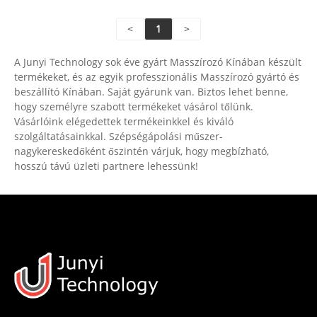
<
1
>
A Junyi Technology sok éve gyárt Masszírozó Kínában készült
termékeket, és az egyik professzionális Masszírozó gyártó és
beszállító Kínában. Saját gyárunk van. Biztos lehet benne,
hogy személyre szabott termékeket vásárol tőlünk.
Vásárlóink ​​elégedettek termékeinkkel és kiváló
szolgáltatásainkkal. Szépségápolási műszer-
nagykereskedőként őszintén várjuk, hogy megbízható,
hosszú távú üzleti partnere lehessünk!