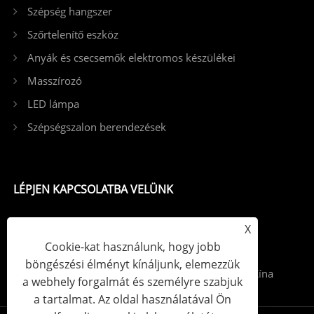
Szépség hangszer
Szőrtelenítő eszköz
Anyák és csecsemők elektromos készülékei
Masszírozó
LED lámpa
Szépségszalon berendezések
LÉPJEN KAPCSOLATBA VELÜNK
Tel: +86-13798539391
X
Cookie-kat használunk, hogy jobb
Email: sales@szjybeauty.com
böngészési élményt kínáljunk, elemezzük
Add: Fuyong Street, Bao'an District, Shenzhen, Kína
a webhely forgalmát és személyre szabjuk
a tartalmat. Az oldal használatával Ön