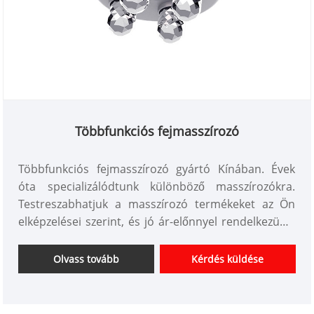
Többfunkciós fejmasszírozó
Többfunkciós fejmasszírozó gyártó Kínában. Évek
óta specializálódtunk különböző masszírozókra.
Testreszabhatjuk a masszírozó termékeket az Ön
elképzelései szerint, és jó ár-előnnyel rendelkezünk.
Professzionális testápolási készülékek beszállítói
vagyunk Kínában.
Olvass tovább
Kérdés küldése