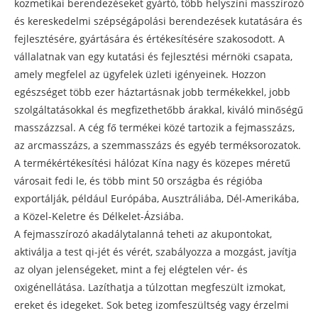
kozmetikai berendezéseket gyártó, több helyszíni masszírozó
és kereskedelmi szépségápolási berendezések kutatására és
fejlesztésére, gyártására és értékesítésére szakosodott. A
vállalatnak van egy kutatási és fejlesztési mérnöki csapata,
amely megfelel az ügyfelek üzleti igényeinek. Hozzon
egészséget több ezer háztartásnak jobb termékekkel, jobb
szolgáltatásokkal és megfizethetőbb árakkal, kiváló minőségű
masszázzsal. A cég fő termékei közé tartozik a fejmasszázs,
az arcmasszázs, a szemmasszázs és egyéb terméksorozatok.
A termékértékesítési hálózat Kína nagy és közepes méretű
városait fedi le, és több mint 50 országba és régióba
exportálják, például Európába, Ausztráliába, Dél-Amerikába,
a Közel-Keletre és Délkelet-Ázsiába.
A fejmasszírozó akadálytalanná teheti az akupontokat,
aktiválja a test qi-jét és vérét, szabályozza a mozgást, javítja
az olyan jelenségeket, mint a fej elégtelen vér- és
oxigénellátása. Lazíthatja a túlzottan megfeszült izmokat,
ereket és idegeket. Sok beteg izomfeszültség vagy érzelmi