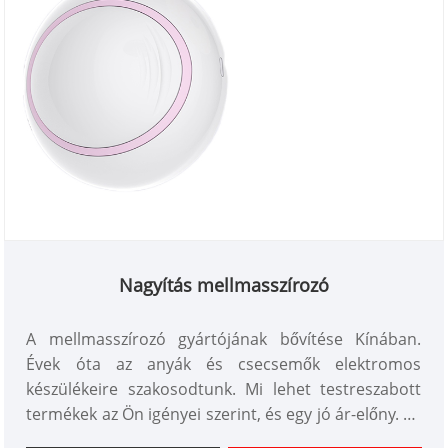
Nagyítás mellmasszírozó
A mellmasszírozó gyártójának bővítése Kínában.
Évek óta az anyák és csecsemők elektromos
készülékeire szakosodtunk. Mi lehet testreszabott
termékek az Ön igényei szerint, és egy jó ár-előny. Mi
egy professzionális testápolási készülékek beszállítói