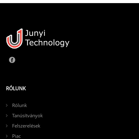
RÓLUNK
Rólunk
Tanúsítványok
Felszerelések
Piac