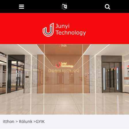
itthon
>
Rólunk
>
GYIK