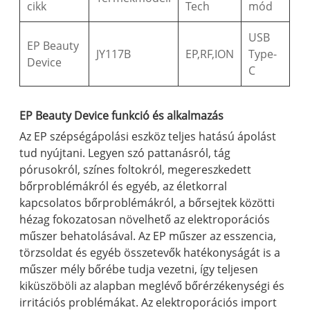
cikk
Tech
mód
USB
EP Beauty
JY117B
EP,RF,ION
Type-
Device
C
EP Beauty Device funkció és alkalmazás
Az EP szépségápolási eszköz teljes hatású ápolást
tud nyújtani. Legyen szó pattanásról, tág
pórusokról, színes foltokról, megereszkedett
bőrproblémákról és egyéb, az életkorral
kapcsolatos bőrproblémákról, a bőrsejtek közötti
hézag fokozatosan növelhető az elektroporációs
műszer behatolásával. Az EP műszer az esszencia,
törzsoldat és egyéb összetevők hatékonyságát is a
műszer mély bőrébe tudja vezetni, így teljesen
kiküszöböli az alapban meglévő bőrérzékenységi és
irritációs problémákat. Az elektroporációs import