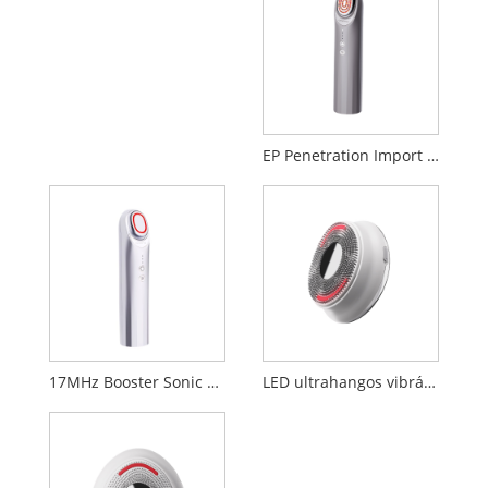
EP Penetration Import Beauty Device
17MHz Booster Sonic Beauty Device
LED ultrahangos vibrációs masszázs arctisztító