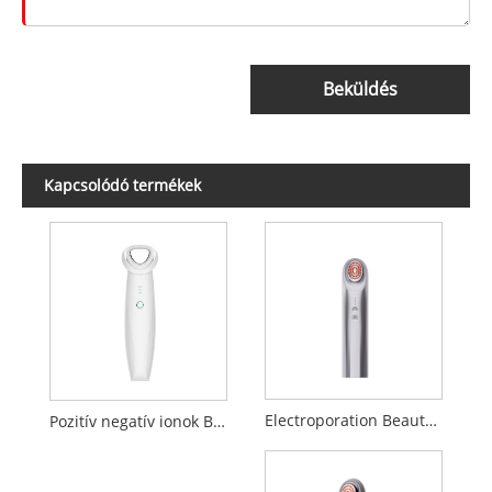
Beküldés
Kapcsolódó termékek
Electroporation Beauty Device
Pozitív negatív ionok Bevezetés Tisztító szépség készülék