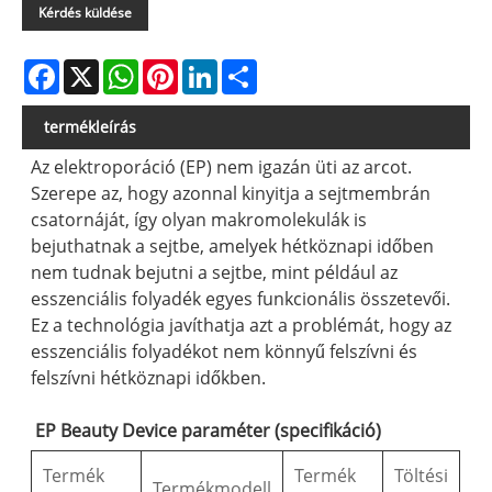
Kérdés küldése
Facebook
X
WhatsApp
Pinterest
LinkedIn
Share
termékleírás
Az elektroporáció (EP) nem igazán üti az arcot.
Szerepe az, hogy azonnal kinyitja a sejtmembrán
csatornáját, így olyan makromolekulák is
bejuthatnak a sejtbe, amelyek hétköznapi időben
nem tudnak bejutni a sejtbe, mint például az
esszenciális folyadék egyes funkcionális összetevői.
Ez a technológia javíthatja azt a problémát, hogy az
esszenciális folyadékot nem könnyű felszívni és
felszívni hétköznapi időkben.
EP Beauty Device paraméter (specifikáció)
Termék
Termék
Töltési
Termékmodell