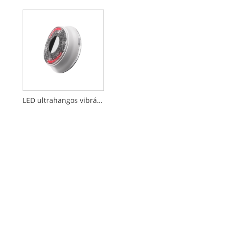
LED ultrahangos vibrációs masszázs arctisztító