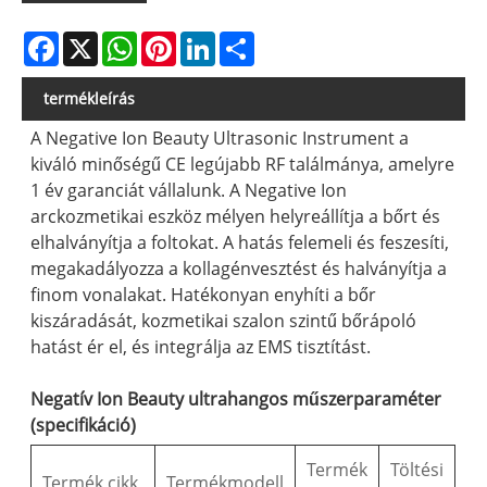
Facebook
X
WhatsApp
Pinterest
LinkedIn
Share
termékleírás
A Negative Ion Beauty Ultrasonic Instrument a
kiváló minőségű CE legújabb RF találmánya, amelyre
1 év garanciát vállalunk. A Negative Ion
arckozmetikai eszköz mélyen helyreállítja a bőrt és
elhalványítja a foltokat. A hatás felemeli és feszesíti,
megakadályozza a kollagénvesztést és halványítja a
finom vonalakat. Hatékonyan enyhíti a bőr
kiszáradását, kozmetikai szalon szintű bőrápoló
hatást ér el, és integrálja az EMS tisztítást.
Negatív Ion Beauty ultrahangos műszerparaméter
(specifikáció)
Termék
Töltési
Termék cikk
Termékmodell