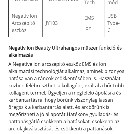
Tech
mód
Negatív Ion
USB
EMS
Arcszépítő
JY103
Type-
Ion
eszköz
C
Negatív Ion Beauty Ultrahangos műszer funkció és
alkalmazás
A Negative Ion arcszépítő eszköz EMS és Ion
alkalmazási technológiát alkalmaz, aminek bizonyos
hatása van a ráncok csökkentésében is. Használat
közben felébresztheti a kollagént, ezáltal a bőr több
kollagént termel, Ügyeljen a megfelelő ápolásra és
karbantartásra, hogy bőrünk viszonylag lassan
öregszik a karbantartás alatt, és arcbőrünk is
megőrizheti a jó állapotát.Hatékony gyulladás- és
pattanásgátló csökkenti a hatásokat, csökkenti az
arc olajkiválasztását és csökkenti a pattanások