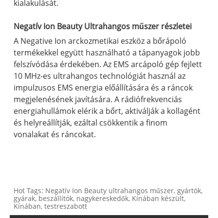
kialakulását.
Negatív Ion Beauty Ultrahangos műszer részletei
A Negative Ion arckozmetikai eszköz a bőrápoló
termékekkel együtt használható a tápanyagok jobb
felszívódása érdekében. Az EMS arcápoló gép fejlett
10 MHz-es ultrahangos technológiát használ az
impulzusos EMS energia előállítására és a ráncok
megjelenésének javítására. A rádiófrekvenciás
energiahullámok elérik a bőrt, aktiválják a kollagént
és helyreállítják, ezáltal csökkentik a finom
vonalakat és ráncokat.
Hot Tags: Negatív Ion Beauty ultrahangos műszer, gyártók,
gyárak, beszállítók, nagykereskedők, Kínában készült,
Kínában, testreszabott