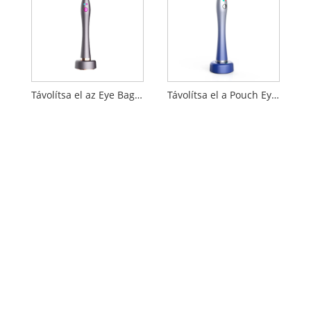
Távolítsa el az Eye Bags Beauty Instrument
Távolítsa el a Pouch Eye Care szépségápolási eszközt