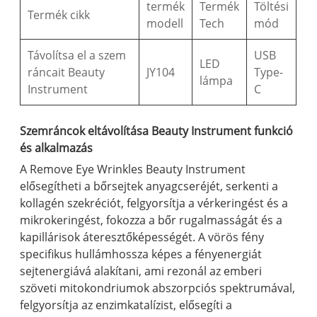
termék
Termék
Töltési
Termék cikk
modell
Tech
mód
Távolítsa el a szem
USB
LED
ráncait Beauty
JY104
Type-
lámpa
Instrument
C
Szemráncok eltávolítása Beauty Instrument funkció
és alkalmazás
A Remove Eye Wrinkles Beauty Instrument
elősegítheti a bőrsejtek anyagcseréjét, serkenti a
kollagén szekréciót, felgyorsítja a vérkeringést és a
mikrokeringést, fokozza a bőr rugalmasságát és a
kapillárisok áteresztőképességét. A vörös fény
specifikus hullámhossza képes a fényenergiát
sejtenergiává alakítani, ami rezonál az emberi
szöveti mitokondriumok abszorpciós spektrumával,
felgyorsítja az enzimkatalízist, elősegíti a