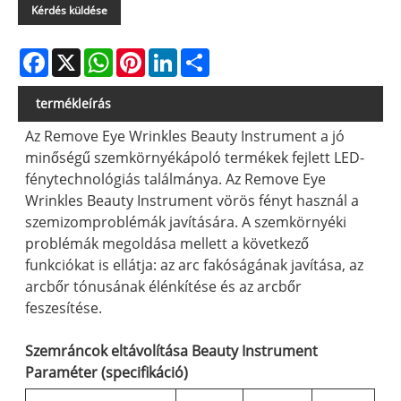
Kérdés küldése
Facebook
X
WhatsApp
Pinterest
LinkedIn
Share
termékleírás
Az Remove Eye Wrinkles Beauty Instrument a jó
minőségű szemkörnyékápoló termékek fejlett LED-
fénytechnológiás találmánya. Az Remove Eye
Wrinkles Beauty Instrument vörös fényt használ a
szemizomproblémák javítására. A szemkörnyéki
problémák megoldása mellett a következő
funkciókat is ellátja: az arc fakóságának javítása, az
arcbőr tónusának élénkítése és az arcbőr
feszesítése.
Szemráncok eltávolítása Beauty Instrument
Paraméter (specifikáció)