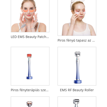
LED EMS Beauty Patch zöld fény Piros világoskék fény
Piros fényű tapasz az arcra
Piros fényterápiás szemmasszírozó
EMS RF Beauty Roller