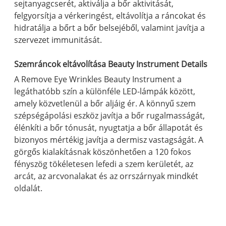
sejtanyagcserét, aktiválja a bőr aktivitását,
felgyorsítja a vérkeringést, eltávolítja a ráncokat és
hidratálja a bőrt a bőr belsejéből, valamint javítja a
szervezet immunitását.
Szemráncok eltávolítása Beauty Instrument Details
A Remove Eye Wrinkles Beauty Instrument a
legáthatóbb szín a különféle LED-lámpák között,
amely közvetlenül a bőr aljáig ér. A könnyű szem
szépségápolási eszköz javítja a bőr rugalmasságát,
élénkíti a bőr tónusát, nyugtatja a bőr állapotát és
bizonyos mértékig javítja a dermisz vastagságát. A
görgős kialakításnak köszönhetően a 120 fokos
fényszög tökéletesen lefedi a szem kerületét, az
arcát, az arcvonalakat és az orrszárnyak mindkét
oldalát.