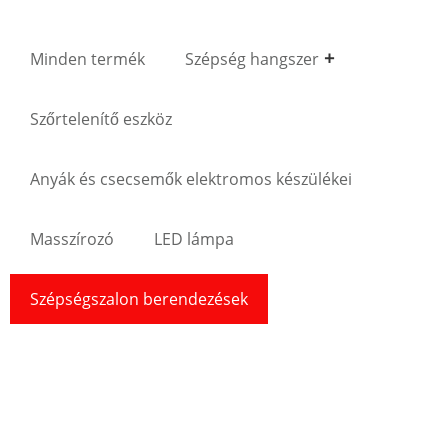
Minden termék
Szépség hangszer
Szőrtelenítő eszköz
Anyák és csecsemők elektromos készülékei
Masszírozó
LED lámpa
Szépségszalon berendezések