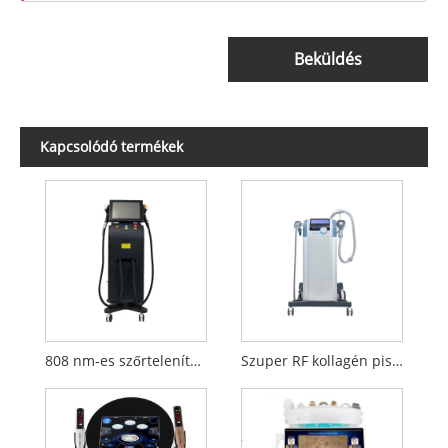
Beküldés
Kapcsolódó termékek
808 nm-es szőrtelenítő szépségápolási felszerelés
Szuper RF kollagén pisztoly szépségápolási felszerelés