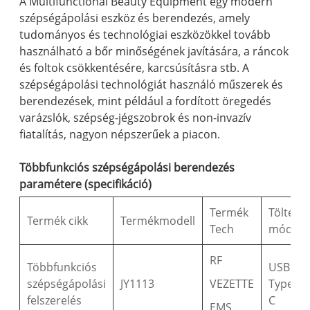
A Multifunctional Beauty Equipment egy modern
szépségápolási eszköz és berendezés, amely
tudományos és technológiai eszközökkel tovább
használható a bőr minőségének javítására, a ráncok
és foltok csökkentésére, karcsúsításra stb. A
szépségápolási technológiát használó műszerek és
berendezések, mint például a fordított öregedés
varázslók, szépség-jégszobrok és non-invazív
fiatalítás, nagyon népszerűek a piacon.
Többfunkciós szépségápolási berendezés
paramétere (specifikáció)
Termék
Töltési
Termék cikk
Termékmodell
Tech
mód
RF
Többfunkciós
USB
szépségápolási
JY1113
VEZETTE
Type-
felszerelés
C
EMS