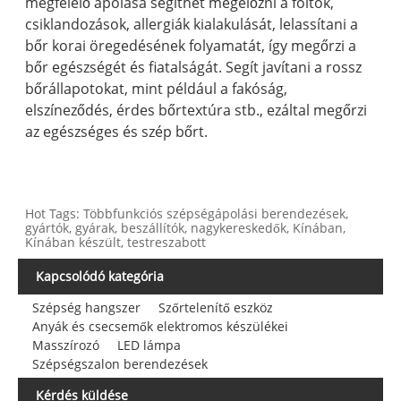
megfelelő ápolása segíthet megelőzni a foltok,
csiklandozások, allergiák kialakulását, lelassítani a
bőr korai öregedésének folyamatát, így megőrzi a
bőr egészségét és fiatalságát. Segít javítani a rossz
bőrállapotokat, mint például a fakóság,
elszíneződés, érdes bőrtextúra stb., ezáltal megőrzi
az egészséges és szép bőrt.
Hot Tags: Többfunkciós szépségápolási berendezések,
gyártók, gyárak, beszállítók, nagykereskedők, Kínában,
Kínában készült, testreszabott
Kapcsolódó kategória
Szépség hangszer
Szőrtelenítő eszköz
Anyák és csecsemők elektromos készülékei
Masszírozó
LED lámpa
Szépségszalon berendezések
Kérdés küldése