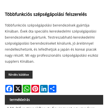
Többfunkciós szépségápolási felszerelés
Többfunkciós szépségápolási berendezések gyártója
Kínában. Évek óta speciális kereskedelmi szépségápolási
berendezéseket gyártunk. Testreszabható kereskedelmi
szépségápolási berendezéseket kínálunk, jó árelőnnyel
rendelkezhetünk, és lefedhetjük a japán és koreai piacok
nagy részét. Mi egy professzionális szépségápolási eszköz
supplers Kínában.
Kérdés küldése
Facebook
X
WhatsApp
Pinterest
LinkedIn
Share
termékleírás