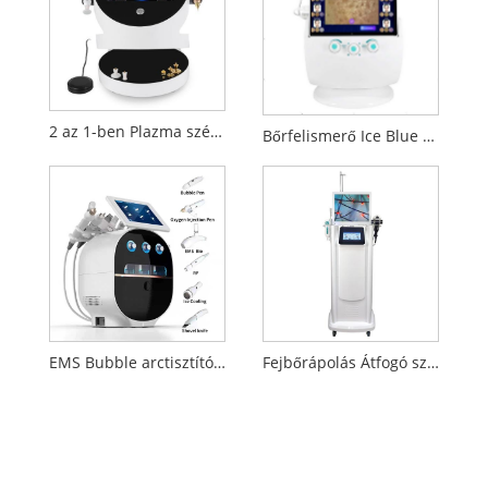
2 az 1-ben Plazma szépségápolási felszerelés
Bőrfelismerő Ice Blue Plus arcszépítő felszerelés
EMS Bubble arctisztító szépségápolási felszerelés
Fejbőrápolás Átfogó szépségápolási felszerelés