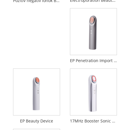
Electroporation Beauty Device
Pozitív negatív ionok Bevezetés Tisztító szépség készülék
EP Penetration Import Beauty Device
EP Beauty Device
17MHz Booster Sonic Beauty Device