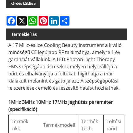
Kérdés küldése
Facebook
X
WhatsApp
Pinterest
LinkedIn
Share
termékleírás
A 17 MHz-es Ice Cooling Beauty Instrument a kiváló
minőségű CE legújabb RF találmánya, amelyre 1 év
garanciát vállalunk. A LED Photon Light Therapy
EMS szépségápolási eszköz mélyen helyreállítja a
bőrt és elhalványítja a foltokat, hígíthatja a már
kialakult melanint és gátolja azt; A szépségápolási
felszerelések emelő és feszesítő hatást hozhatnak.
1MHz 3MHz 10MHz 17MHz Jéghűtés paraméter
(specifikáció)
Termék
Termék
Töltési
Termékmodell
cikk
Tech
mód