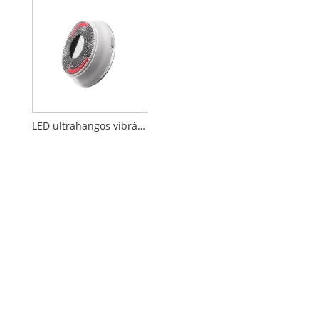
LED ultrahangos vibrációs masszázs arctisztító