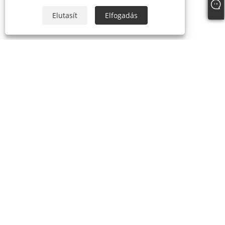
Elutasít
Elfogadás
RÓLUNK
Rólunk
Tanúsítványok