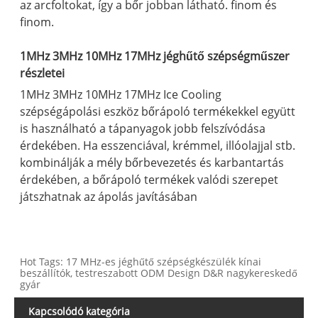
az arcfoltokat, így a bőr jobban látható. finom és
finom.
1MHz 3MHz 10MHz 17MHz jéghűtő szépségműszer
részletei
1MHz 3MHz 10MHz 17MHz Ice Cooling
szépségápolási eszköz bőrápoló termékekkel együtt
is használható a tápanyagok jobb felszívódása
érdekében. Ha esszenciával, krémmel, illóolajjal stb.
kombinálják a mély bőrbevezetés és karbantartás
érdekében, a bőrápoló termékek valódi szerepet
játszhatnak az ápolás javításában
Hot Tags: 17 MHz-es jéghűtő szépségkészülék kínai
beszállítók, testreszabott ODM Design D&R nagykereskedő
gyár
Kapcsolódó kategória