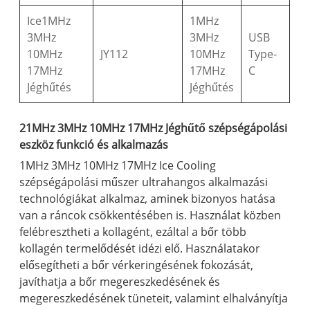
Ice1MHz
1MHz
3MHz
3MHz
USB
10MHz
JY112
10MHz
Type-
17MHz
17MHz
C
Jéghűtés
Jéghűtés
21MHz 3MHz 10MHz 17MHz Jéghűtő szépségápolási
eszköz funkció és alkalmazás
1MHz 3MHz 10MHz 17MHz Ice Cooling
szépségápolási műszer ultrahangos alkalmazási
technológiákat alkalmaz, aminek bizonyos hatása
van a ráncok csökkentésében is. Használat közben
felébresztheti a kollagént, ezáltal a bőr több
kollagén termelődését idézi elő. Használatakor
elősegítheti a bőr vérkeringésének fokozását,
javíthatja a bőr megereszkedésének és
megereszkedésének tüneteit, valamint elhalványítja